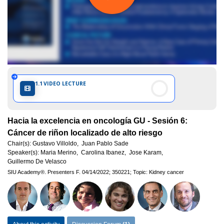
Internationale
d'Urologie)
1.1
VIDEO LECTURE
Hacia la excelencia en oncología GU - Sesión 6:
Cáncer de riñon localizado de alto riesgo
Chair(s):
Gustavo Villoldo,
Juan Pablo Sade
Speaker(s):
Maria Merino,
Carolina Ibanez,
Jose Karam,
Guillermo De Velasco
SIU Academy®.
Presenters F.
04/14/2022;
350221;
Topic: Kidney cancer