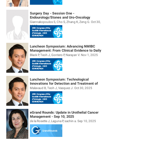
Surgery Day - Session One -
Endourology/Stones and Uro-Oncology
Giannakopoulos S, Cho S, Zhang K, Zeng G. Oct 30,
2025
Luncheon Symposium: Advancing NMIBC
Management: From Clinical Evidence to Daily
Practice
Black P, Teoh J, Gontero P, Narayan V. Nov 1, 2025
Luncheon Symposium: Technological
Innovations for Detection and Treatment of
NMIBC
Malavaud B, Teoh J, Vasquez J. Oct 30, 2025
eGrand Rounds: Update in Urothelial Cancer
Management - Sep 10, 2025
de la Rosette J, Laguna P, sachin a. Sep 10, 2025