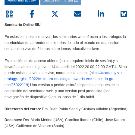
About this activity
Discussion Forum
(1)
Seminario Online SIU
En estos tiempos disruptivos, los seminarios web ofrecen a los urólogos la
oportunidad de aprender de expertos de todo el mundo en una sesión
semanal en vivo de 2 horas sobre temas educativos clave.
Esta sesión es de acceso abierto (no se requiere inicio de sesión) y se
llevará a cabo el día jueves, 14 de abril del 2022 20:00-22:00 GMT-4. Si no
puede asistir al evento en vivo, marque este enlace (
https://academy.siu-
urology.org/siu/2022/ciclo-uro-oncologia-towards-excellence-in-gu-
onc/35022119
) Una versión a pedido estará disponible después de la
conclusión del seminario web, y una versión post producida (con
navegación de diapositivas) en un lapso de 1 día hábil.
Directores del curso:
Drs. Juan Pablo Sade y Gustavo Villoldo (Argentina)
Docentes:
Drs. Maria Merino (USA), Carolina Ibanez (Chile), Jose Karam
(USA), Guillermo de Velasco (Spain)