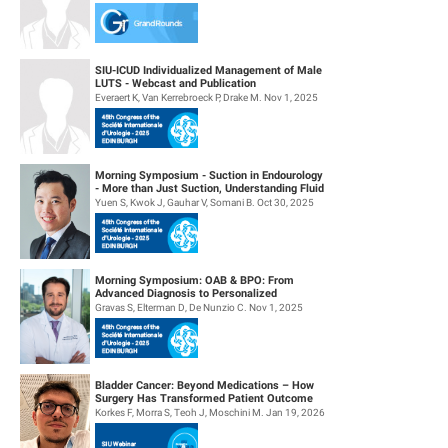
SIU-ICUD Individualized Management of Male
LUTS - Webcast and Publication
Everaert K, Van Kerrebroeck P, Drake M. Nov 1, 2025
Morning Symposium - Suction in Endourology
- More than Just Suction, Understanding Fluid
Dynamics
Yuen S, Kwok J, Gauhar V, Somani B. Oct 30, 2025
Morning Symposium: OAB & BPO: From
Advanced Diagnosis to Personalized
Management
Gravas S, Elterman D, De Nunzio C. Nov 1, 2025
Bladder Cancer: Beyond Medications – How
Surgery Has Transformed Patient Outcome
Korkes F, Morra S, Teoh J, Moschini M. Jan 19, 2026